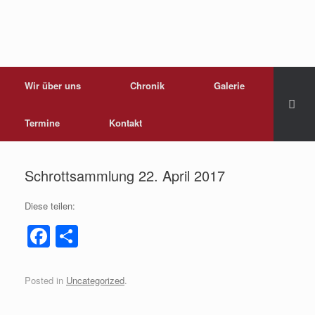
Wir über uns
Chronik
Galerie
Termine
Kontakt
Schrottsammlung 22. April 2017
Diese teilen:
F
T
a
eil
c
e
Posted in
Uncategorized
.
e
n