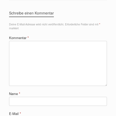
b
o
Schreibe einen Kommentar
o
Deine E-Mail-Adresse wird nicht veröffentlicht.
Erforderliche Felder sind mit
*
k
markiert
Kommentar
*
Name
*
E-Mail
*