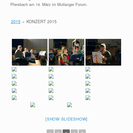
e
n
Pfersbach am 14. März im Mutlanger Forum.
b
2015
»
KONZERT 2015
o
o
k
[SHOW SLIDESHOW]