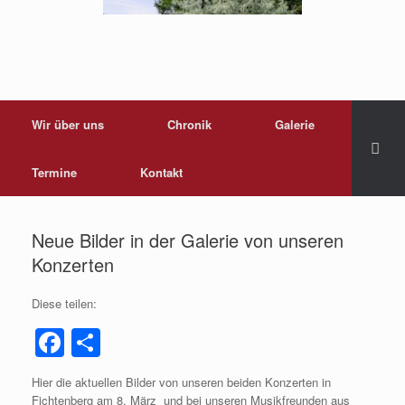
Wir über uns
Chronik
Galerie
Termine
Kontakt
Neue Bilder in der Galerie von unseren
Konzerten
Diese teilen:
F
T
a
eil
Hier die aktuellen Bilder von unseren beiden Konzerten in
c
e
Fichtenberg am 8. März und bei unseren Musikfreunden aus