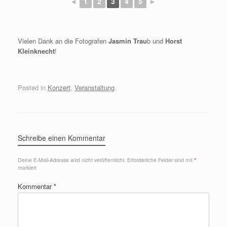
◄
1
2
3
4
5
►
Vielen Dank an die Fotografen
Jasmin Trau
b und
Horst
Kleinknecht
!
Posted in
Konzert
,
Veranstaltung
.
Schreibe einen Kommentar
Deine E-Mail-Adresse wird nicht veröffentlicht.
Erforderliche Felder sind mit
*
markiert
Kommentar
*