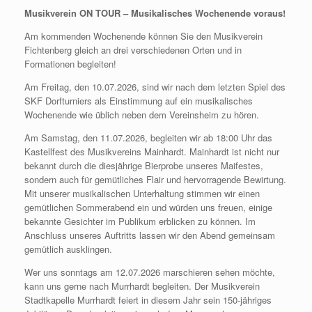
c
e
Musikverein ON TOUR – Musikalisches Wochenende voraus!
e
n
Am kommenden Wochenende können Sie den Musikverein
b
Fichtenberg gleich an drei verschiedenen Orten und in
o
Formationen begleiten!
o
Am Freitag, den 10.07.2026, sind wir nach dem letzten Spiel des
SKF Dorfturniers als Einstimmung auf ein musikalisches
k
Wochenende wie üblich neben dem Vereinsheim zu hören.
Am Samstag, den 11.07.2026, begleiten wir ab 18:00 Uhr das
Kastellfest des Musikvereins Mainhardt. Mainhardt ist nicht nur
bekannt durch die diesjährige Bierprobe unseres Maifestes,
sondern auch für gemütliches Flair und hervorragende Bewirtung.
Mit unserer musikalischen Unterhaltung stimmen wir einen
gemütlichen Sommerabend ein und würden uns freuen, einige
bekannte Gesichter im Publikum erblicken zu können. Im
Anschluss unseres Auftritts lassen wir den Abend gemeinsam
gemütlich ausklingen.
Wer uns sonntags am 12.07.2026 marschieren sehen möchte,
kann uns gerne nach Murrhardt begleiten. Der Musikverein
Stadtkapelle Murrhardt feiert in diesem Jahr sein 150-jähriges