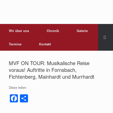
Wir über uns
Chronik
Galerie
Termine
Kontakt
MVF ON TOUR: Musikalische Reise
voraus! Auftritte in Fornsbach,
Fichtenberg, Mainhardt und Murrhardt
Diese teilen:
F
T
a
eil