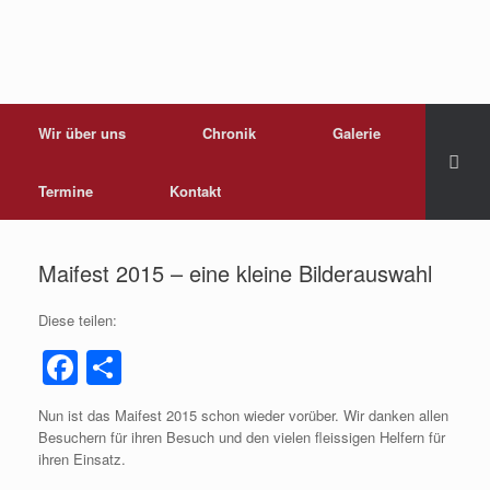
Wir über uns
Chronik
Galerie
Termine
Kontakt
Maifest 2015 – eine kleine Bilderauswahl
Diese teilen:
F
T
a
eil
Nun ist das Maifest 2015 schon wieder vorüber. Wir danken allen
c
e
Besuchern für ihren Besuch und den vielen fleissigen Helfern für
e
n
ihren Einsatz.