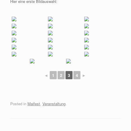
b
Hier eine erste Bildauswahl:
o
o
k
◄
1
2
3
4
►
Posted in
Maifest
,
Veranstaltung
.