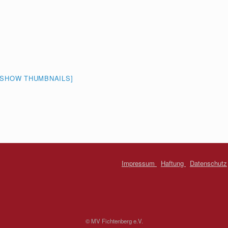
[SHOW THUMBNAILS]
Impressum
Haftung
Datenschutz
© MV Fichtenberg e.V.