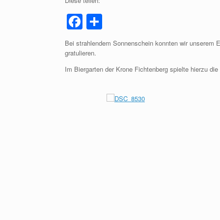
Diese teilen:
F
T
a
eil
Bei strahlendem Sonnenschein konnten wir unserem E
c
e
gratulieren.
e
n
Im Biergarten der Krone Fichtenberg spielte hierzu d
b
o
o
k