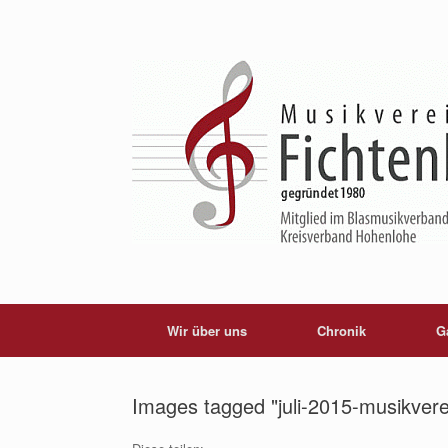
Skip
to
content
k
Wir über uns
Chronik
G
Images tagged "juli-2015-musikvere