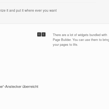
ize it and put it where ever you want
There are a lot of widgets bundled with
Page Builder. You can use them to brin
your pages to life.
ne“-Anstecker überreicht
Hauptversammlung 2026,
15.02.2026