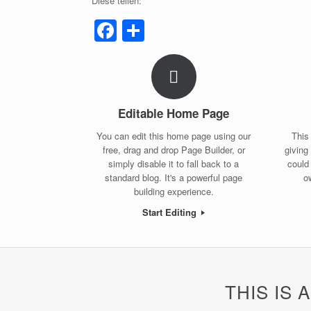
Diese teilen:
F
T
a
eil
c
e
e
n
b
Editable Home Page
o
You can edit this home page using our
This
free, drag and drop Page Builder, or
giving
o
simply disable it to fall back to a
could
k
standard blog. It's a powerful page
o
building experience.
Start Editing
THIS IS 