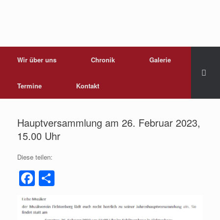
Wir über uns
Chronik
Galerie
Termine
Kontakt
Hauptversammlung am 26. Februar 2023,
15.00 Uhr
Diese teilen:
F
T
a
eil
c
e