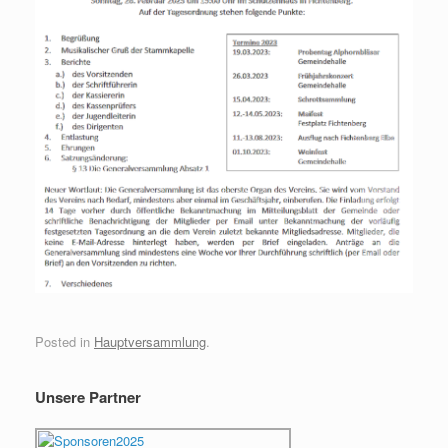
e
n
b
o
o
k
Posted in
Hauptversammlung
.
Unsere Partner