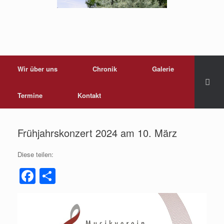
Wir über uns
Chronik
Galerie
Termine
Kontakt
Frühjahrskonzert 2024 am 10. März
Diese teilen:
F
T
a
eil
c
e
e
n